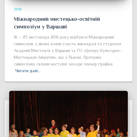
2016
Міжнародний мистецько-освітній
симпозіум у Варшаві
16 – 23 листопада 2016 року відбувся Міжнародний
симпозіум, у якому взяли участь викладачі та студенти
Академії Мистецтв у Варшаві та ГО «Центру Культурно-
Мистецьких Ініціатив», що у Львові. Програму
симпозіуму склали наступні заходи: пленер графіки
Читати далі…