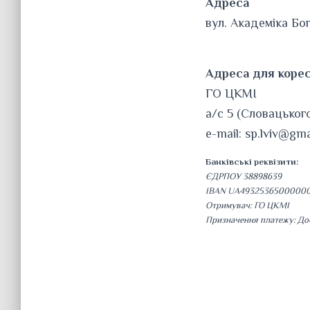
Адреса
вул. Академіка Бог
Адреса для коре
ГО ЦКМІ
а/с 5 (Словацького
e-mail: sp.lviv@gm
Банківські реквізити:
ЄДРПОУ 38898639
IBAN UA49325365000000
Отримувач: ГО ЦКМІ
Призначення платежу: Доб