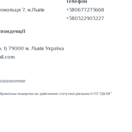
Телефон
омольця 7, м.Львів
+380677273668
+380322903227
спонденції
, 1) 79000 м. Львів Україна
ail.com
2600101491910
ровільна пожертва на здійснення статутної діяльності ГО “ЦКМІ”