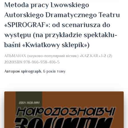
Metoda pracy Lwowskiego
Autorskiego Dramatycznego Teatru
«SPIROGRAF»: od scenariusza do
występu (na przykładzie spektaklu-
baśni «Kwiatkowy sklepik»)
АЛЬМАНАХ (науково-популярний вісник) «KAZ.KAR.».1-2 (2)
2020ISBN 978-966-938-406-5
Автором
spirograph
,
6 років
тому