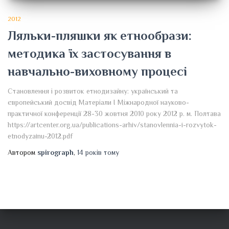
2012
Ляльки-пляшки як етнообрази:
методика їх застосування в
навчально-виховному процесі
Становлення і розвиток етнодизайну: український та
європейський досвід Матеріали І Міжнародної науково-
практичної конференції 28-30 жовтня 2010 року 2012 р. м. Полтава
https://artcenter.org.ua/publications-arhiv/stanovlennia-i-rozvytok-
etnodyzainu-2012.pdf
Автором
spirograph
,
14 років
тому