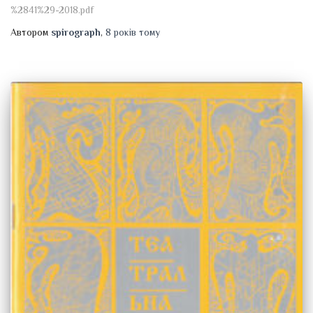
%2841%29-2018.pdf
Автором
spirograph
,
8 років
тому