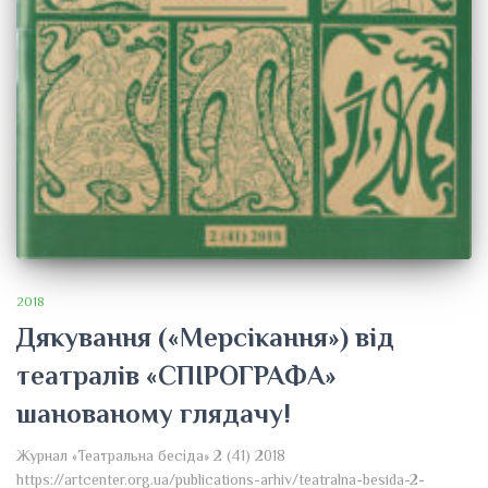
2018
Дякування («Мерсікання») від
театралів «СПІРОГРАФА»
шанованому глядачу!
Журнал «Театральна бесіда» 2 (41) 2018
https://artcenter.org.ua/publications-arhiv/teatralna-besida-2-