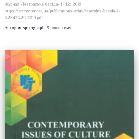
Журнал «Театральна бесіда» 1 (42) 2019
https://artcenter.org.ua/publications-arhiv/teatralna-besida-1-
%2842%29-2019.pdf
Автором
spirograph
,
9 років
тому