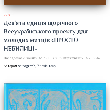
2019
Дев’ята едиція щорічного
Всеукраїнського проекту для
молодих митців «ПРОСТО
НЕБИЛИЦІ»
Народознавчі зошити. № 6 (150), 2019 https://nz.lviv.ua/2019-6/
Автором
spirograph
,
7 років
тому