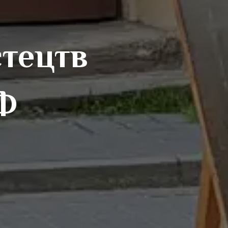
тецтв
Ф