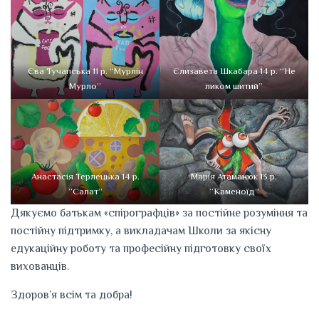
Єва Тучапська 11 р. “Мурлін
Єлизавета Шкабара 14 р. “Не
Мурло”
ликом шитий”
Анастасія Терлецька 14 р.
Марія Атаманюк 13 р.
“Салат”
“Каменоїд”
Дякуємо батькам «спірографців» за постійне розуміння та
постійну підтримку, а викладачам Школи за якісну
едукаційну роботу та професійну підготовку своїх
вихованців.
Здоров’я всім та добра!