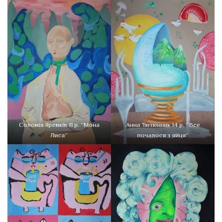
Соломія Яремків 11 р. “Мона
Анна Тютюнник 14 р. “Все
Лиса”
почалося з яйця”