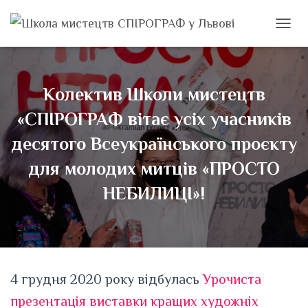
ПЕРЕМ
Колектив Школи мистецтв
«СПІРОГРАФ вітає усіх учасників
десятого Всеукраїнського проєкту
для молодих митців «ПРОСТО
НЕБИЛИЦІ»!
4 грудня 2020 року відбулась
Урочиста
презентація виставки кращих художніх