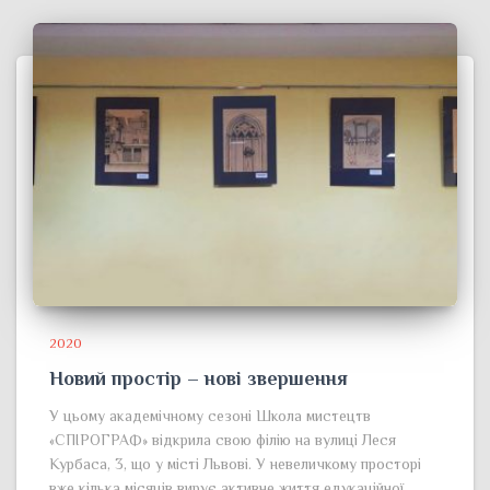
2020
Новий простір – нові звершення
У цьому академічному сезоні Школа мистецтв
«СПІРОГРАФ» відкрила свою філію на вулиці Леся
Курбаса, 3, що у місті Львові. У невеличкому просторі
вже кілька місяців вирує активне життя едукаційної