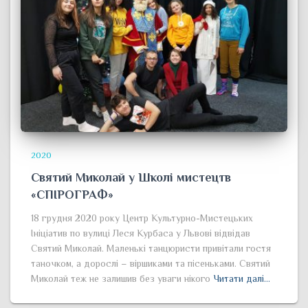
2020
Святий Миколай у Школі мистецтв
«СПІРОГРАФ»
18 грудня 2020 року Центр Культурно-Мистецьких
Ініціатив по вулиці Леся Курбаса у Львові відвідав
Святий Миколай. Маленькі танцюристи привітали гостя
таночком, а дорослі – віршиками та пісеньками. Святий
Миколай теж не залишив без уваги нікого
Читати далі…