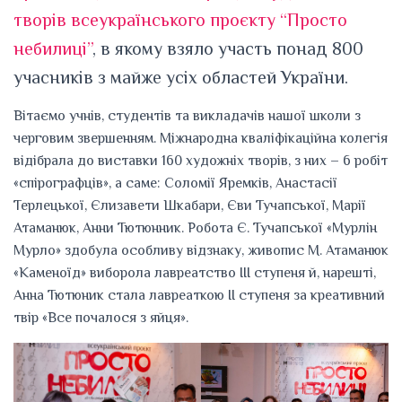
творів всеукраїнського проєкту “Просто
небилиці”
, в якому взяло участь понад 800
учасників з майже усіх областей України.
Вітаємо учнів, студентів та викладачів нашої школи з
черговим звершенням. Міжнародна кваліфікаційна колегія
відібрала до виставки 160 художніх творів, з них – 6 робіт
«спірографців», а саме: Соломії Яремків, Анастасії
Терлецької, Єлизавети Шкабари, Єви Тучапської, Марії
Атаманюк, Анни Тютюнник. Робота Є. Тучапської «Мурлін
Мурло» здобула особливу відзнаку, живопис М. Атаманюк
«Каменоїд» виборола лавреатство ІІІ ступеня й, нарешті,
Анна Тютюник стала лавреаткою ІІ ступеня за креативний
твір «Все почалося з яйця».