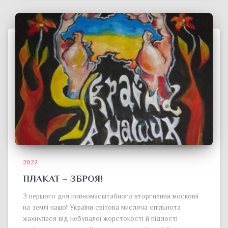
2022
ПЛАКАТ – ЗБРОЯ!
З першого дня повномасштабного вторгнення московії
на землі нашої України світова мисляча спільнота
жахнулася від небувалої жорстокості й підлості