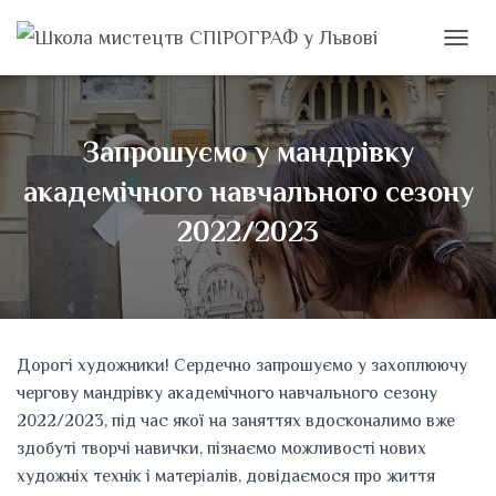
ПЕРЕМ
Запрошуємо у мандрівку
академічного навчального сезону
2022/2023
Дорогі художники! Сердечно запрошуємо у захоплюючу
чергову мандрівку академічного навчального сезону
2022/2023, під час якої на заняттях вдосконалимо вже
здобуті творчі навички, пізнаємо можливості нових
художніх технік і матеріалів, довідаємося про життя