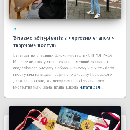
2022
Вітаємо абітурієнтів з черговим етапом у
творчому поступі
Багатолітня учасниця Школи мистецтв «СПІРОГРАФ»
Марія Атаманюк успішно склала вступний екзамен з
академічного рисунку, набравши високу кількість балів,
і поступила на відділ графічного дизайну Львівського
державного коледжу декоративного і ужиткового
мистецтва імені Івана Труша. Школа
Читати далі…