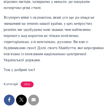
відомих митців, зазирнемо у минуле, де панували
почергово різні стилі.
Всупереч війні з окупантом, який усе ще до кінця не
знищений на землях нашої країни, у цих непростих
реаліях ми здобудемо нові знання, чим наблизимо
перемогу над ворогом не тільки політично,
територіально, а й ментально, духовно. Ви вже є
будівниками своєї Долі, свого Майбуття, яке нерозривно
пов’язано із плеканням національно-центричної
Української держави.
Тож у добрий час!
Категорії:
2022