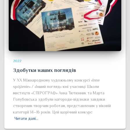
2022
Здобутки наших поглядів
У ХХ Міжнародному художньому конкурсі «Inne
spójżenie» / «Інший погляд» юні учасниці Школи
мистецтв «СПІРОГРАФ» Анна Тютюнник та Марта
Голубовська здобули нагороди-відзнаки завдяки
створеним творчим роботам, представленим у віковій
категорії 14–16 років. Цей щорічний конкурс
Читати далі…