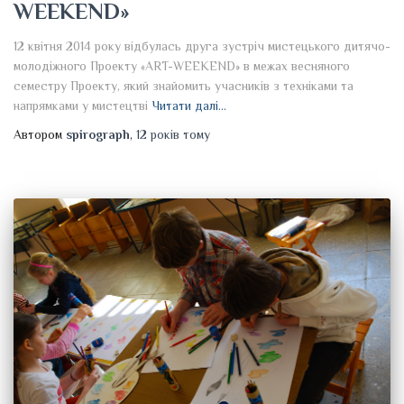
WEEKEND»
12 квітня 2014 року відбулась друга зустріч мистецького дитячо-
молодіжного Проекту «ART-WEEKEND» в межах весняного
семестру Проекту, який знайомить учасників з техніками та
напрямками у мистецтві
Читати далі…
Автором
spirograph
,
12 років
тому