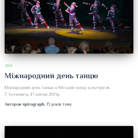
2013
Міжнародний день танцю
Міжнародний день танцю в Міський палац культури ім.
Г.Хоткевича 27 квітня 2013р.
Автором
spirograph
,
13 років
тому