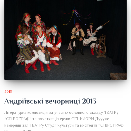
2013
Андріївські вечорниці 2013
Літературна композиція за участю основного складу ТЕАТРу
“СПІРОГРАФ” та початківців групи СЕНЬЙОРИ Дуууже
камерний зал ТЕАТРу Студії культури та мистецтв “СПІРОГРАФ”