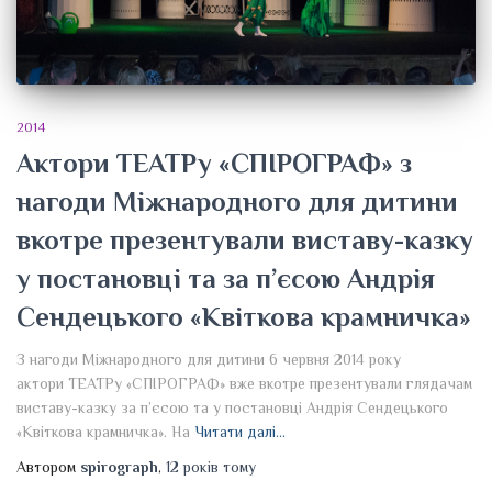
2014
Актори ТЕАТРу «СПІРОГРАФ» з
нагоди Міжнародного для дитини
вкотре презентували виставу-казку
у постановці та за п’єсою Андрія
Сендецького «Квіткова крамничка»
З нагоди Міжнародного для дитини 6 червня 2014 року
актори ТЕАТРу «СПІРОГРАФ» вже вкотре презентували глядачам
виставу-казку за п’єсою та у постановці Андрія Сендецького
«Квіткова крамничка». На
Читати далі…
Автором
spirograph
,
12 років
тому