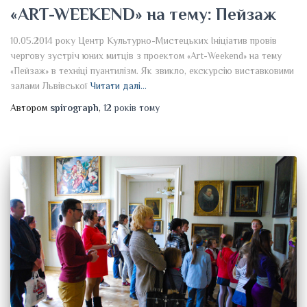
«ART-WEEKEND» на тему: Пейзаж
10.05.2014 року Центр Культурно-Мистецьких Ініціатив провів
чергову зустріч юних митців з проектом «Art-Weekend» на тему
«Пейзаж» в техніці пуантилізм. Як звикло, екскурсію виставковими
залами Львівської
Читати далі…
Автором
spirograph
,
12 років
тому