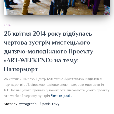
2014
26 квітня 2014 року відбулась
чергова зустріч мистецького
дитячо-молодіжного Проекту
«ART-WEEKEND» на тему:
Натюрморт
26 квітня 2014 року Центр Культурно-Мистецьких Ініціатив у
партнерстві з Львівською національною галереєю мистецтв ім.
Б.Г. Возницького провели у межах освітньо-мистецького проекту
Art-weekend чергову зустріч
Читати далі…
Автором
spirograph
,
12 років
тому