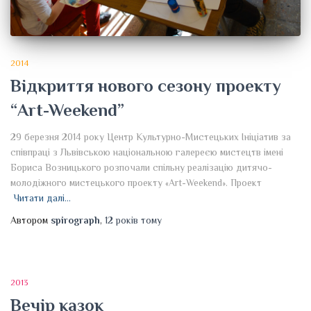
2014
Відкриття нового сезону проекту
“Art-Weekend”
29 березня 2014 року Центр Культурно-Мистецьких Ініціатив за
співпраці з Львівською національною галереєю мистецтв імені
Бориса Возницького розпочали спільну реалізацію дитячо-
молодіжного мистецького проекту «Art-Weekend». Проект
Читати далі…
Автором
spirograph
,
12 років
тому
2013
Вечір казок