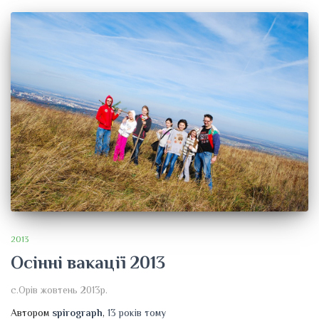
2013
Осінні вакації 2013
c.Орів жовтень 2013р.
Автором
spirograph
,
13 років
тому