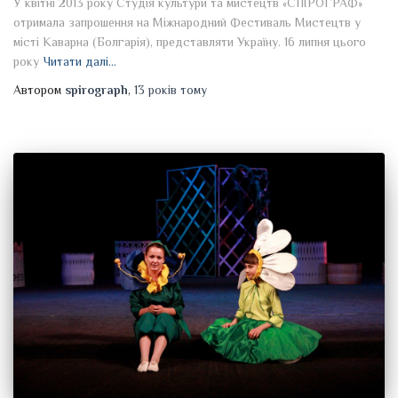
У квітні 2013 року Студія культури та мистецтв «СПІРОГРАФ»
отримала запрошення на Міжнародний Фестиваль Мистецтв у
місті Каварна (Болгарія), представляти Україну. 16 липня цього
року
Читати далі…
Автором
spirograph
,
13 років
тому