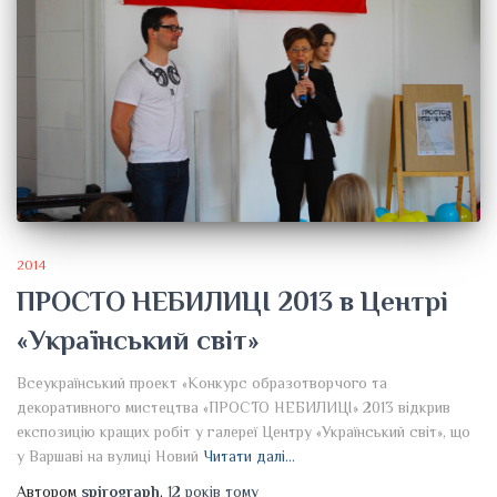
2014
ПРОСТО НЕБИЛИЦІ 2013 в Центрі
«Український світ»
Всеукраїнський проект «Конкурс образотворчого та
декоративного мистецтва «ПРОСТО НЕБИЛИЦІ» 2013 відкрив
експозицію кращих робіт у галереї Центру «Український світ», що
у Варшаві на вулиці Новий
Читати далі…
Автором
spirograph
,
12 років
тому