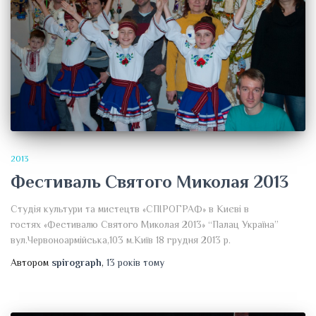
2013
Фестиваль Святого Миколая 2013
Студія культури та мистецтв «СПІРОГРАФ» в Києві в
гостях «Фестивалю Святого Миколая 2013» “Палац Україна”
вул.Червоноармійська,103 м.Київ 18 грудня 2013 р.
Автором
spirograph
,
13 років
тому