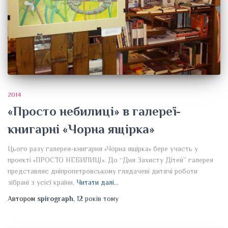
2014
«Просто небилиці» в галереї-
книгарні «Чорна ящірка»
Цього разу галерея-книгарня «Чорна ящірка» бере участь у
проекті «ПРОСТО НЕБИЛИЦІ». До “Дня Захисту Дітей” галерея
представляє дніпропетровському глядачеві дитячі роботи
зібрані з усієї країни,
Читати далі…
Автором
spirograph
,
12 років
тому