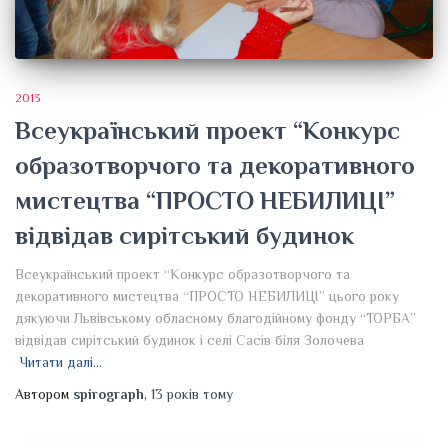
2013
Всеукраїнський проект “Конкурс
образотворчого та декоративного
мистецтва “ПРОСТО НЕБИЛИЦІ”
відвідав сирітський будинок
Всеукраїнський проект “Конкурс образотворчого та
декоративного мистецтва “ПРОСТО НЕБИЛИЦІ” цього року
дякуючи Львівському обласному благодійному фонду “ТОРБА”
відвідав сирітський будинок і селі Сасів біля Золочева
Читати далі…
Автором
spirograph
,
13 років
тому