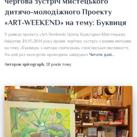
чергова зустріч мистецького
дитячо-молодіжного Проекту
«ART-WEEKEND» на тему: Буквиця
У рамках проекту «Art-Weekend» Центр Культурно-Мистецьких
Ініціатив 24.05.2014 року провів чергову зустріч з юними митцями
на тему «Буквиця» з нагоди святкувань слов’янської писемності.
На цей раз екскурсію проводила завідувач
Читати далі…
Автором
spirograph
,
12 років
тому