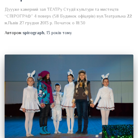
Дуууже камерний зал ТЕАТРу Студії культури та мистецтв
“СПІРОГРАФ” 4 поверх (58 Будинок офіцерів) вул.Театральна 22
м.Львів 27 грудня 2013 р. Початок о 18:30
Автором
spirograph
,
13 років
тому