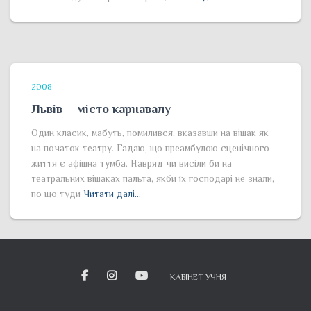
2008
Львів – місто карнавалу
Один класик, мабуть, помилився, вказавши на вішак як
на початок театру. Гадаю, що преамбулою сценічного
життя є афішна тумба. Навряд чи висіли би на
театральних вішаках пальта, якби їх господарі не знали,
по що туди
Читати далі…
КАБІНЕТ УЧНЯ