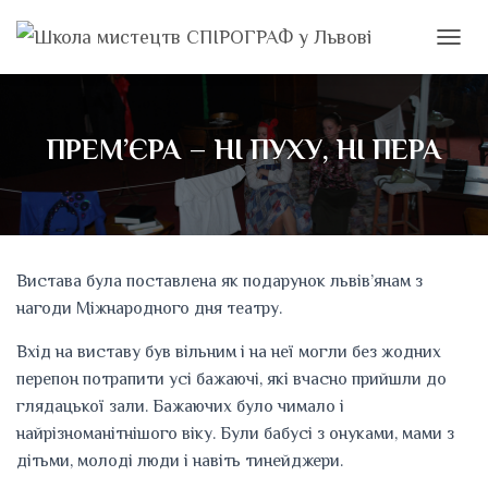
ПЕРЕМ
ПРЕМ’ЄРА – НІ ПУХУ, НІ ПЕРА
Вистава була поставлена як подарунок львів’янам з
нагоди Міжнародного дня театру.
Вхід на виставу був вільним і на неї могли без жодних
перепон потрапити усі бажаючі, які вчасно прийшли до
глядацької зали. Бажаючих було чимало і
найрізноманітнішого віку. Були бабусі з онуками, мами з
дітьми, молоді люди і навіть тинейджери.