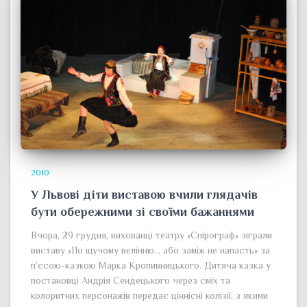
2010
У Львові діти виставою вчили глядачів
бути обережними зі своїми бажаннями
Вчора, 29 грудня, вихованці театру «Спірограф» зіграли
виставу «По щучому велінню… або заміж не напасть» за
п’єсою-казкою Марка Кропивницького. Дитяча казка у
постановці Андрія Сендецького через сміх та
колоритних персонажів передає ціннісні колізії, з якими