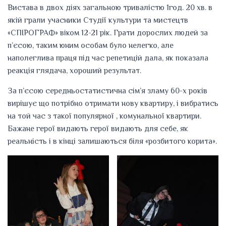
Вистава в двох діях загальною тривалістю 1год. 20 хв. в
якій грали учасники Студії культури та мистецтв
«СПІРОГРАФ» віком 12-21 рік. Грати дорослих людей за
п’єсою, таким юним особам було нелегко, але
наполеглива праця під час репетицій дала, як показала
реакція глядача, хороший результат.
За п’єсою середньостатистична сім’я зламу 60-х років
вирішує що потрібно отримати нову квартиру, і вибратись
на той час з такої популярної , комунальної квартири.
Бажане герої видають герої видають для себе, як
реальність і в кінці залишаються біля «розбитого корита».