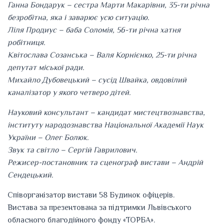
Ганна Бондарук – сестра Марти Макарівни, 35-ти річна
безробітна, яка і заварює усю ситуацію.
Ліля Продиус – баба Соломія, 56-ти річна хатня
робітниця.
Квітослава Созанська – Валя Корнієнко, 25-ти річна
депутат міської ради.
Михайло Дубовецький – сусід Швайка, овдовілий
каналізатор у якого четверо дітей.
Науковий консультант – кандидат мистецтвознавства,
інституту народознавства Національної Академії Наук
України – Олег Болюк.
Звук та світло – Сергій Гаврилович.
Режисер-постановник та сценограф вистави – Андрій
Сендецький.
Співорганізатор вистави 58 Будинок офіцерів.
Вистава за презентована за підтримки Львівського
обласного благодійного фонду «ТОРБА».