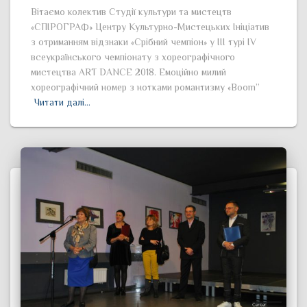
Вітаємо колектив Студії культури та мистецтв
«СПІРОГРАФ» Центру Культурно-Мистецьких Ініціатив
з отриманням відзнаки «Срібний чемпіон» у ІІІ турі IV
всеукраїнського чемпіонату з хореографічного
мистецтва ART DANCE 2018. Емоційно милий
хореографічний номер з нотками романтизму «Boom”
Читати далі…