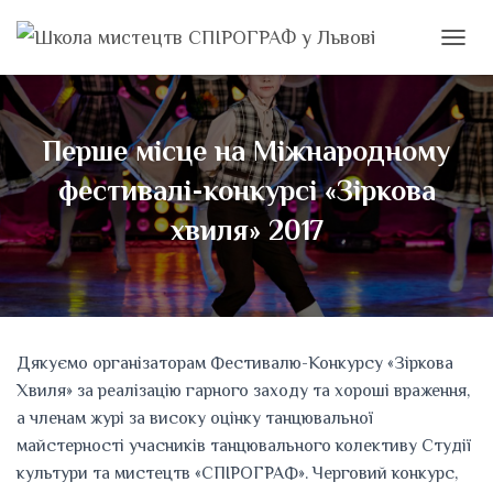
ПЕРЕМ
Перше місце на Міжнародному
фестивалі-конкурсі «Зіркова
хвиля» 2017
Дякуємо організаторам Фестивалю-Конкурсу «Зіркова
Хвиля» за реалізацію гарного заходу та хороші враження,
а членам журі за високу оцінку танцювальної
майстерності учасників танцювального колективу Студії
культури та мистецтв «СПІРОГРАФ». Черговий конкурс,