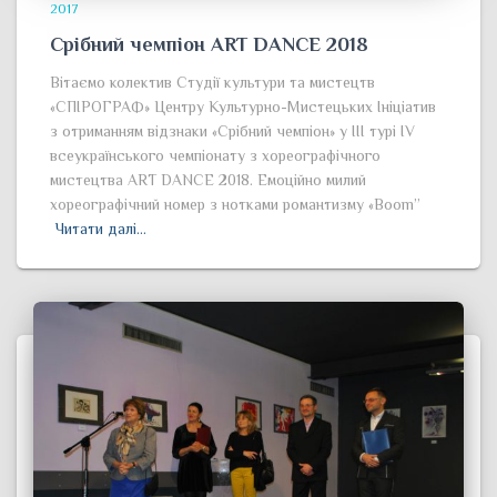
2017
Срібний чемпіон ART DANCE 2018
Вітаємо колектив Студії культури та мистецтв
«СПІРОГРАФ» Центру Культурно-Мистецьких Ініціатив
з отриманням відзнаки «Срібний чемпіон» у ІІІ турі IV
всеукраїнського чемпіонату з хореографічного
мистецтва ART DANCE 2018. Емоційно милий
хореографічний номер з нотками романтизму «Boom”
Читати далі…