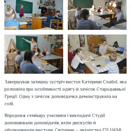
Завершував затишну зустріч виступ Катерини Слабої, яка
розповіла про особливості одягу й зачісок Стародавньої
Греції. Одну з зачісок доповідачка демонструвала на
собі.
Впродовж семінару учасники і викладачі Студії
доповнювали доповідачів, вели дискусію й
обговорювали виступи. Світлини – авторства ГП ЦКМІ,