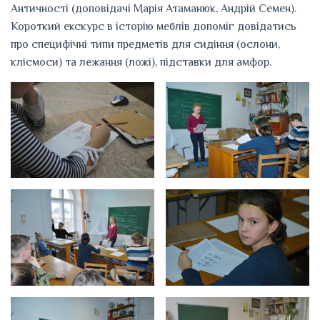
Античності (доповідачі Марія Атаманюк, Андрій Семен).
Короткий екскурс в історію меблів допоміг довідатись
про специфічні типи предметів для сидіння (ослони,
клісмоси) та лежання (ложі), підставки для амфор.