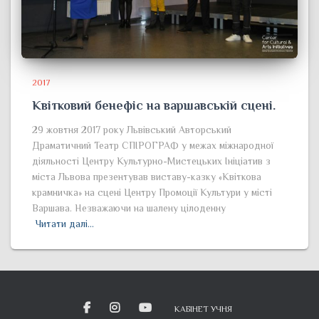
2017
Квітковий бенефіс на варшавській сцені.
29 жовтня 2017 року Львівський Авторський
Драматичний Театр СПІРОГРАФ у межах міжнародної
діяльності Центру Культурно-Мистецьких Ініціатив з
міста Львова презентував виставу-казку «Квіткова
крамничка» на сцені Центру Промоції Культури у місті
Варшава. Незважаючи на шалену цілоденну
Читати далі…
КАБІНЕТ УЧНЯ