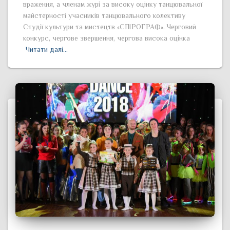
враження, а членам журі за високу оцінку танцювальної
майстерності учасників танцювального колективу
Студії культури та мистецтв «СПІРОГРАФ». Черговий
конкурс, чергове звершення, чергова висока оцінка
Читати далі…