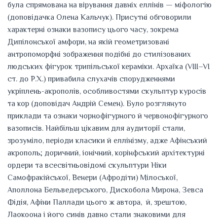
була спрямована на вірування давніх еллінів — міфологію
(доповідачка Олена Кальчук). Присутні обговорили
характерні ознаки вазопису цього часу, зокрема
Дипілонської амфори, на якій геометризовані
антропоморфні зображення подібні до стилізованих
людських фігурок трипільської кераміки. Архаїка (VIII–VІ
ст. до Р.Х.) привабила слухачів спорудженнями
укріплень-акрополів, особливостями скульптур куросів
та кор (доповідач Андрій Семен). Було розглянуто
приклади та ознаки чорнофігурного й червонофігурного
вазописів. Найбільш цікавим для аудиторії стали,
зрозуміло, періоди класики й еллінізму, адже Афінський
акрополь; доричний, іонічний, корінфський архітектурні
ордери та всесвітньовідомі скульптури Ніки
Самофракійської, Венери (Афродіти) Мілоської,
Аполлона Бельведерського, Дискобола Мирона, Зевса
Фідія, Афіни Паллади цього ж автора, й, зрештою,
Лаокоона і його синів давно стали знаковими для