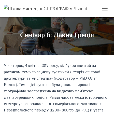
ПЕРЕМ
Семінар 6: Давня Греція
У вівторок, 4 квітня 2017 року, відбувся шостий за
рахунком семінар з циклу зустрічей «Історія світової
архітектури та мистецтва» (модератор – PhD Олег
Болюк). Тема цієї зустрічі була доволі широка і
географічно зосереджена на видатних пам’ятках
давньогрецьких полісів. Рання часова межа історичного
екскурсу розпочалась від гомерівського, так званого
Передполісного періоду (1200–800 рр. до Р.Х.) й увага