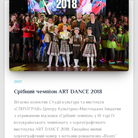
2017
Срібний чемпіон ART DANCE 2018
Вітаємо колектив Студії культури та мистецтв
«СПІРОГРАФ» Центру Культурно-Мистецьких Ініціатив
з отриманням відзнаки «Срібний чемпіон» у ІІІ турі IV
всеукраїнського чемпіонату з хореографічного
мистецтва ART DANCE 2018. Емоційно милий
хореографічний номер з нотками романтизму «Boom”