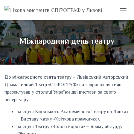
ПЕРЕМ
Міжнародний день театру
До міжнародного свята театру – Львівський Авторський
Драматичний Театр «СПІРОГРАФ» на запрошення киян
презентував у столиці України дві вистави за свого
репертуару:
на сцені Київського Академічного Театру на Липках
– Виставу-казку «Квіткова крамничка»;
на сцені Театру «Золоті ворота» – драму абсурду