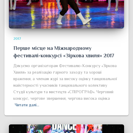
2017
Перше місце на Міжнародному
фестивалі-конкурсі «Зіркова хвиля» 2017
Дякуємо організаторам Фестивалю-Конкурсу «Зіркова
Хвиля» за реалізацію гарного заходу та хороші
враження, а членам журі за високу оцінку танцювальної
майстерності учасників танцювального колективу
Студії культури та мистецтв «СПІРОГРАФ». Черговий
конкурс, чергове звершення, чергова висока оцінка
Читати далі…