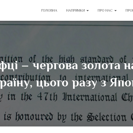
ГОЛОВНА
НАПРЯМКИ
ПРО НАС
ПРО
фці – чергова золота н
раїну, цього разу з Япон