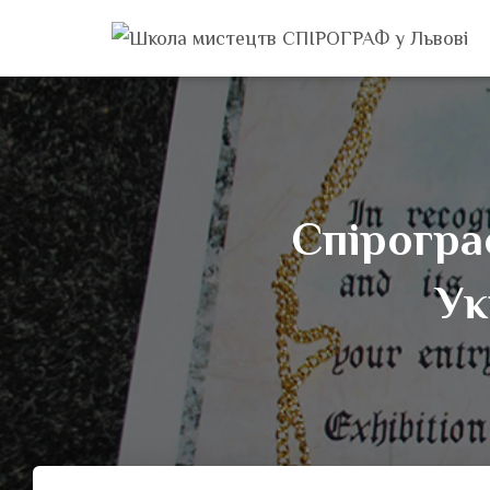
Спірогра
Ук