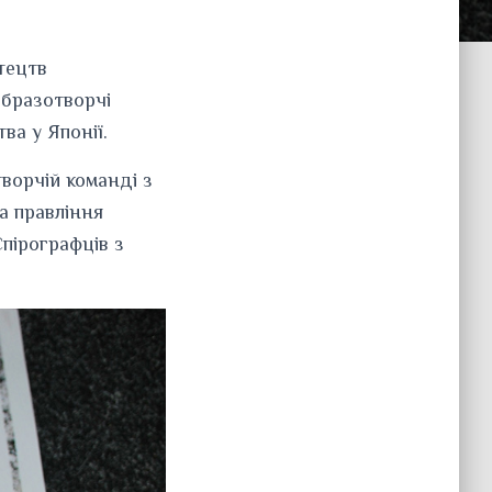
тецтв
образотворчі
ва у Японії.
ворчій команді з
а правління
пірографців з