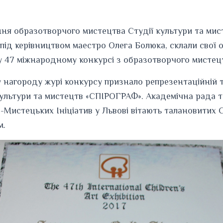
ння образотворчого мистецтва Студії культури та мис
ід керівництвом маестро Олега Болюка, склали свої 
у 47 міжнародному конкурсі з образотворчого мистецт
 нагороду журі конкурсу признало репрезентаційній т
культури та мистецтв «СПІРОГРАФ». Академічна рада т
Мистецьких Ініціатив у Львові вітають талановитих С
м.