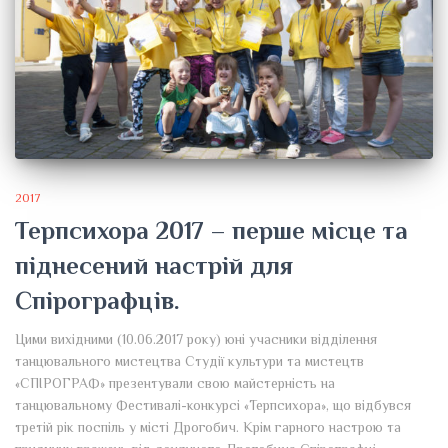
2017
Терпсихора 2017 – перше місце та
піднесений настрій для
Спірографців.
Цими вихідними (10.06.2017 року) юні учасники відділення
танцювального мистецтва Студії культури та мистецтв
«СПІРОГРАФ» презентували свою майстерність на
танцювальному Фестивалі-конкурсі «Терпсихора», що відбувся
третій рік поспіль у місті Дрогобич. Крім гарного настрою та