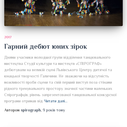
2017
Гарний дебют юних зірок
Днями учасники молодшої групи відділення танцювального
мистецтва Студії культури та мистецтв «СПІРОГРАФ»
дебютували на великій сцені Львівського Центру дитячої та
юнацької творчості Галичини. Не зважаючи на відсутність
можливості проби сцени та свій перший виступ поза стінами
рідного тренувального простору значної частини маленьких
Спірографців, рівень запрезентованої танцювальної конкурсної
програми отримав від
Читати далі…
Автором
spirograph
,
9 років
тому