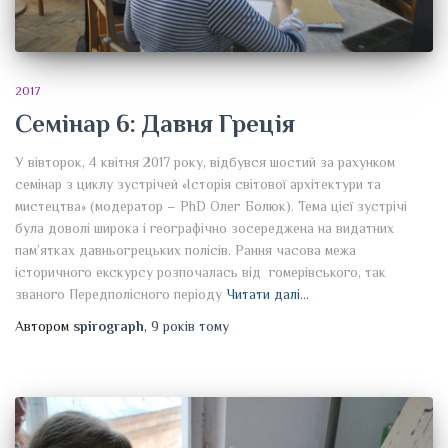
2017
Семінар 6: Давня Греція
У вівторок, 4 квітня 2017 року, відбувся шостий за рахунком
семінар з циклу зустрічей «Історія світової архітектури та
мистецтва» (модератор – PhD Олег Болюк). Тема цієї зустрічі
була доволі широка і географічно зосереджена на видатних
пам’ятках давньогрецьких полісів. Рання часова межа
історичного екскурсу розпочалась від гомерівського, так
званого Передполісного періоду
Читати далі…
Автором
spirograph
,
9 років
тому