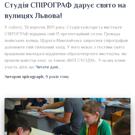
Студія СПІРОГРАФ дарує свято на
вулицях Львова!
У суботу, 30 вересня 2017 року, Студія культури та мистецтв
СПІРОГРАФ відкрила свій 13 презентаційний сезон. Громада
львівських вулиць Щурата-Миколайчука запросила спірографців
доповнити свій святковий захід. У його межах з гостями свята
працювали викладачі відділення образотворчого мистецтва, які
провели майстер-клас за темою «МОЇ СУСІДИ». У ньому взяли
участь діти, що
Читати далі…
Автором
spirograph
,
9 років
тому