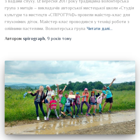
з вадами слуху. 12 вересня 2017 року традиційна волонтерська
група з митців – викладачів авторської мистецької школи «Студія
культури та мистецтв «СПІРОГРАФ» провели майстер-клас для
глухонімих діток. Майстер-клас проводився у техніці роботи з
олійними пастелями. Волонтерська група
Читати далі…
Автором
spirograph
,
9 років
тому