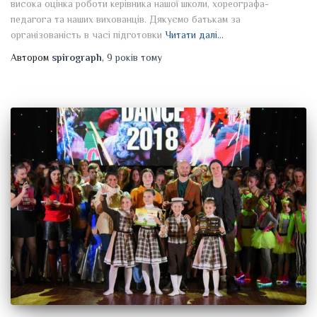
висока оцінка роботи керівника нашої школи, хореографа-
педагога та наших вихованців. Дякуємо батькам за
організованість в часі підготовки
Читати далі…
Автором
spirograph
,
9 років
тому