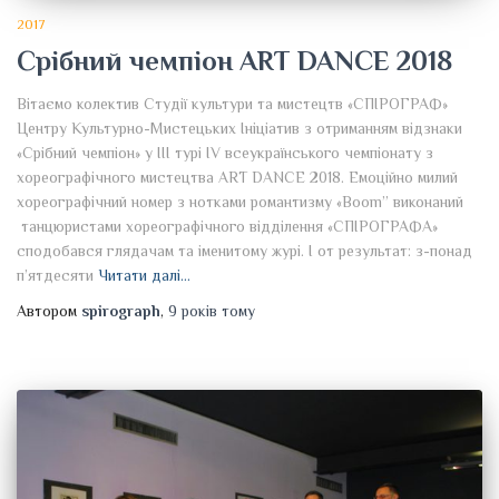
2017
Срібний чемпіон ART DANCE 2018
Вітаємо колектив Студії культури та мистецтв «СПІРОГРАФ»
Центру Культурно-Мистецьких Ініціатив з отриманням відзнаки
«Срібний чемпіон» у ІІІ турі IV всеукраїнського чемпіонату з
хореографічного мистецтва ART DANCE 2018. Емоційно милий
хореографічний номер з нотками романтизму «Boom” виконаний
танцюристами хореографічного відділення «СПІРОГРАФА»
сподобався глядачам та іменитому журі. І от результат: з-понад
п’ятдесяти
Читати далі…
Автором
spirograph
,
9 років
тому