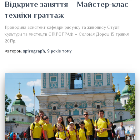
Відкрите заняття – Майстер-клас
техніки граттаж
Проводила асистент кафедри рисунку та живопису Студії
культури та мистецтв СПІРОГРАФ – Соломія Дорош 15 травня
2017р.
Автором
spirograph
,
9 років
тому