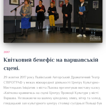
2017
Квітковий бенефіс на варшавській
сцені.
29 жовтня 2017 року Львівський Авторський Драматичний Театр
СПІРОГРАФ у межах міжнародної діяльності Центру Культурно-
Мистецьких Ініціатив з міста Львова презентував виставу-казку
«Квіткова крамничка» на сцені Центру Промоції Культури у місті
Варшава. Незважаючи на шалену цілоденну зливу, вітер та холод,
глядацький зал культурного центру столиці сусідньої Польщі був