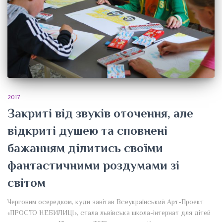
2017
Закриті від звуків оточення, але
відкриті душею та сповнені
бажанням ділитись своїми
фантастичними роздумами зі
світом
Черговим осередком, куди завітав Всеукраїнський Арт-Проект
«ПРОСТО НЕБИЛИЦІ», стала львівська школа-інтернат для дітей