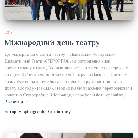
2017
Міжнародний день театру
До міжнародного свята театру – Львівський Авторський
Драматичний Театр «СПІРОГРАФ» на запрошення киян
презентував у столиці України дві вистави за свого репертуару:
на сцені Київського Академічного Театру на Липках – Виставу-
казку «Квіткова крамничка»; на сцені Театру «Золоті ворота» –
драму абсурду «Різниця». Неоднозначні враження переповнювали
колектив Спірографців. Щоправда, непрофесійність організації
Читати далі…
Автором
spirograph
,
9 років
тому