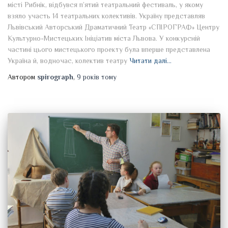
місті Рибнік, відбувся п’ятий театральний фестиваль, у якому
взяло участь 14 театральних колективів. Україну представляв
Львівський Авторський Драматичний Театр «СПІРОГРАФ» Центру
Культурно-Мистецьких Ініціатив міста Львова. У конкурсній
частині цього мистецького проекту була вперше представлена
Україна й, водночас, колектив театру
Читати далі…
Автором
spirograph
,
9 років
тому