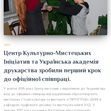
2017
Центр Культурно-Мистецьких
Ініціатив та Українська академія
друкарства зробили перший крок
до офіційної співпраці.
У жовтні 2016 року Центр виступив з ініціативою до Академії про
вхід до офіційної співпраці між відділенням образотворчого
мистецтва Студії культури та мистецтв «СПІРОГРАФ» ЦКМІ й
кафедрою графічного дизайну та мистецтва книги УАД. У
лютому 2017 року учасники Відділення образотворчого