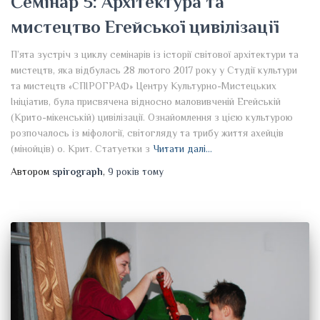
Семінар 5: Архітектура та
мистецтво Егейської цивілізації
П’ята зустріч з циклу семінарів із історії світової архітектури та
мистецтв, яка відбулась 28 лютого 2017 року у Студії культури
та мистецтв «СПІРОГРАФ» Центру Культурно-Мистецьких
Ініціатив, була присвячена відносно маловивченій Егейській
(Крито-мікенській) цивілізації. Ознайомлення з цією культурою
розпочалось із міфології, світогляду та трибу життя ахейців
(мінойців) о. Крит. Статуетки з
Читати далі…
Автором
spirograph
,
9 років
тому