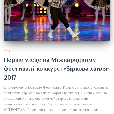
2017
Перше місце на Міжнародному
фестивалі-конкурсі «Зіркова хвиля»
2017
Дякуємо організаторам Фестивалю-Конкурсу «Зіркова Хвиля» за
реалізацію гарного заходу та хороші враження, а членам журі за
високу оцінку танцювальної майстерності учасників
танцювального колективу Студії культури та мистецтв
«СПІРОГРАФ». Черговий конкурс, чергове звершення, чергова