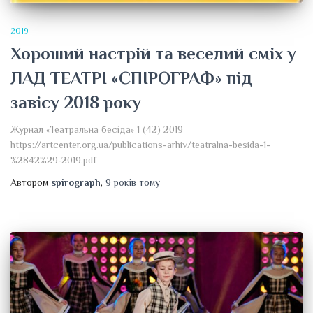
2019
Хороший настрій та веселий сміх у
ЛАД ТЕАТРІ «СПІРОГРАФ» під
завісу 2018 року
Журнал «Театральна бесіда» 1 (42) 2019
https://artcenter.org.ua/publications-arhiv/teatralna-besida-1-
%2842%29-2019.pdf
Автором
spirograph
,
9 років
тому