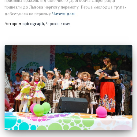
приємних вражень від сонячного Дрогобича Спірографці
привезли до Львова чергову перемогу. Перша «молодша група»
дебютувала на першому
Читати далі…
Автором
spirograph
,
9 років
тому